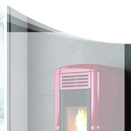
FAITES
INSTALLER
VOTRE POÊLE
OU INSERT À
GRANULÉS
Large choix de design
Etude personnalisée offerte