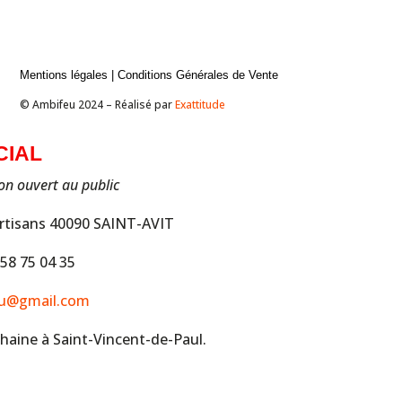
Mentions légales
|
Conditions Générales de Vente
© Ambifeu 2024 – Réalisé par
Exattitude
CIAL
on ouvert au public
 artisans 40090 SAINT-AVIT
 58 75 04 35
u@gmail.com
haine à Saint-Vincent-de-Paul.