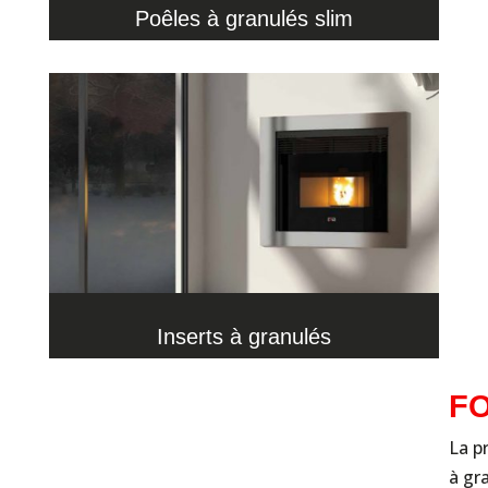
Poêles à granulés slim
Inserts à granulés
FO
La p
à gr